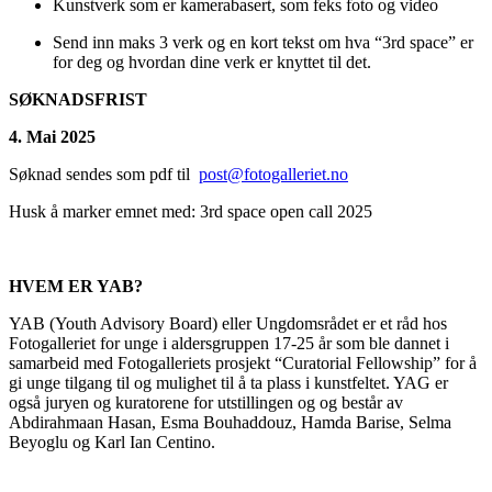
Kunstverk som er kamerabasert, som feks foto og video
Send inn maks 3 verk og en kort tekst om hva “3rd space” er
for deg og hvordan dine verk er knyttet til det.
SØKNADSFRIST
4. Mai 2025
Søknad sendes som pdf til
post@fotogalleriet.no
Husk å marker emnet med: 3rd space open call 2025
HVEM ER YAB?
YAB (Youth Advisory Board) eller Ungdomsrådet er et råd hos
Fotogalleriet for unge i aldersgruppen 17-25 år som ble dannet i
samarbeid med Fotogalleriets prosjekt “Curatorial Fellowship” for å
gi unge tilgang til og mulighet til å ta plass i kunstfeltet. YAG er
også juryen og kuratorene for utstillingen og og består av
Abdirahmaan Hasan, Esma Bouhaddouz, Hamda Barise, Selma
Beyoglu og Karl Ian Centino.