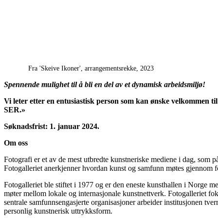
Fra 'Skeive Ikoner', arrangementsrekke, 2023
Spennende mulighet til å bli en del av et dynamisk arbeidsmiljø!
Vi leter etter en entusiastisk person som kan ønske velkommen t
SER.»
Søknadsfrist: 1. januar 2024.
Om oss
Fotografi er et av de mest utbredte kunstneriske mediene i dag, som på
Fotogalleriet anerkjenner hvordan kunst og samfunn møtes gjennom fo
Fotogalleriet ble stiftet i 1977 og er den eneste kunsthallen i Norge m
møter mellom lokale og internasjonale kunstnettverk. Fotogalleriet f
sentrale samfunnsengasjerte organisasjoner arbeider institusjonen tverr
personlig kunstnerisk uttrykksform.