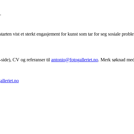
.
tarten vist et sterkt engasjement for kunst som tar for seg sosiale proble
side), CV og referanser til
antonio@fotogalleriet.no
. Merk søknad me
lleriet.no