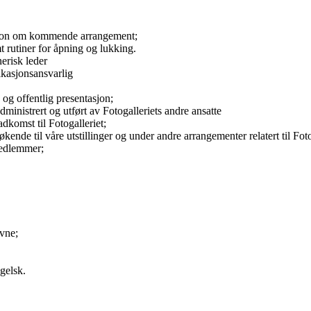
asjon om kommende arrangement;
t rutiner for åpning og lukking.
erisk leder
kasjonsansvarlig
 og offentlig presentasjon;
ministrert og utført av Fotogalleriets andre ansatte
adkomst til Fotogalleriet;
nde til våre utstillinger og under andre arrangementer relatert til Foto
medlemmer;
vne;
gelsk.