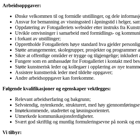
Arbeidsoppgaver:
Ønske velkommen til og formidle utstillinger, og dele inform
Ansvar for bemanning av visningssted i åpningstid i helger, sam
Oppdatering av Fotogalleriets websider etter instruks fra Kunstn
Utvikle omvisninger i samarbeid med formidlings- og kommuni
i forkant av utstillinger;
Opprettholde Fotogalleriets høye standard hva gjelder personlig
Støtte arrangementer, skolegrupper, prosjekter og programmer ad
Sikre at offentlige områder er trygge og tilgjengelige; inkludert 
Fungere som en ambassadør for Fotogalleriet i kontakt med besøke
Støtte kunstnerisk leder og kollegaer i opplæring av nye team
Assistere kunstnerisk leder med tildelte oppgaver;
Andre arbeidsoppgaver kan forekomme.
Følgende kvalifikasjoner og egenskaper vektlegges:
Relevant arbeidserfaring og bakgrunn;
Selvstendig, nytenkende, strukturert, med høy gjennomføringse
Imøtekommende, utadrettet og løsningsorientert.
Utmerkede kommunikasjonsferdigheter.
Svært god skriftlig og muntlig formuleringsevne på norsk og en
Vi tilbyr: