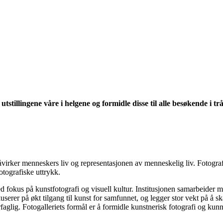
il utstillingene våre i helgene og formidle disse til alle besøke
virker menneskers liv og representasjonen av menneskelig liv. Fotografiet
tografiske uttrykk.
ed fokus på kunstfotografi og visuell kultur. Institusjonen samarbeider m
okuserer på økt tilgang til kunst for samfunnet, og legger stor vekt på
faglig. Fotogalleriets formål er å formidle kunstnerisk fotografi og kunn